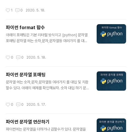
기능을 보여준다. 예제를 살펴보자. 오른쪽 ^ 가운데 # 왼
작성시간
1
0
2020. 5. 18.
쪽 정렬 a = '{0:10}'.format('hi') print(a) >>> hi # 가
운데 정렬 a = '{0:^10}'.format('hi') print(a) >>> hi #
다른문자로 공백 채우기 # 가운데 정렬하고 공백부분 = 문
파이썬 format 함수
자로 채우기 a = '{0:=^10}'.format('hi') print(a) >>> =
글 내용
===hi==== # 소수점 표현 # 0:5 전체길이 # 2f 두자리
아래의 포매팅은 기본 리터럴 방식이고 [python] 문자열
까지만 a = '{0:5.2f}'.format(3.112233) pr..
포매팅 문자열 에는 숫자,문자,문자열등 여러가지 를 대입
및 치환 할수 있다. 아래의 예제를 확인해보자. 숫자 대입
하기 문자열 대입하기 숫자 값을 변수로 대입하기 문자열
작성시간
0
0
2020. 5. 18.
값을 변수로 대입 하기 2�� f10024.tistory.com 이
번 방법은 format 함수를 이용한 포매팅 이다. 이전 방법
보다 훨씬 편하게 대입을 시킬수 있다. 숫자 바로 대입 문자
파이썬 문자열 포매팅
열 바로 대입 숫자 값을 가진 변수로 대입하기 문자열 값을
글 내용
가진 변수로 대입하기 2개 이상의 값 넣기 이름으로 넣기
문자열 에는 숫자,문자,문자열등 여러가지 를 대입 및 치환
인덱스와 이름을 변수 넣기 문자열, 숫자 대입 하기 # 1. 숫
할수 있다. 아래의 예제를 확인해보자. 숫자 대입 하기 문자
자 바로 대입 하기 a = 'i love python {0}'.format(33)
열 대입하기 숫자 값을 변수로 대입하기 문자열 값을 변수
print(a) >>> i lo..
로 대입 하기 2개이상의 대입해보기 정렬 과 공백 소수점
작성시간
0
0
2020. 5. 17.
표현하기 문자열 포맷 코드 문자열 포맷코드 아래의 코드
로 문자열 및 정수 등등을 대입해 넣을수 있다. %s 문자열
%c 문자1개 %d 정수 %f 부동 소수 %o 8진수 %x 16진
파이썬 문자열 연산하기
수 %% 문자 '%' 자체 대입의 공통적인 것은 % 를 넣고 그
글 내용
뒤에 입력값을 넣어준다. 숫자 대입 하기 a = "%d Dollar
파이썬에는 문자열을 더하거나 곱할수가 있다. 문자열을