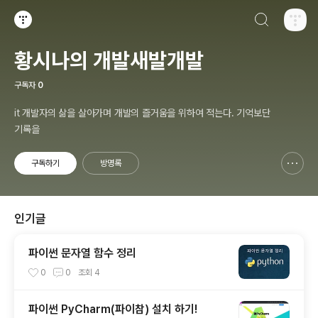
검색하기
티스토리
황시나의 개발새발개발
구독자
0
it 개발자의 삶을 살아가며 개발의 즐거움을 위하여 적는다. 기억보단
기록을
구독하기
방명록
신고하기 레이어
열기
인기글
파이썬 문자열 함수 정리
0
0
조회
4
파이썬 PyCharm(파이참) 설치 하기!