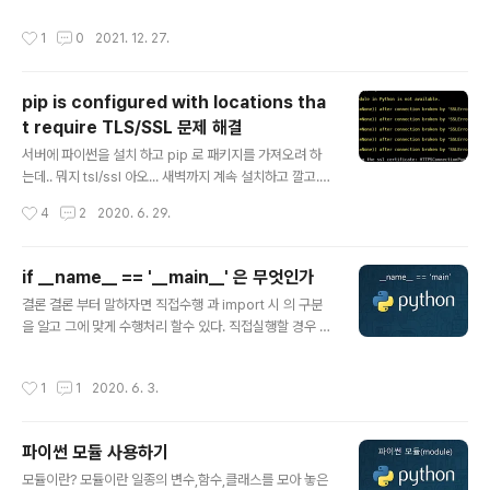
일다운로드 다건 파일업로드 파일이름변경 서버에 폴더 생
작성시간
1
0
2021. 12. 27.
성 서버 폴더 삭제 현재 폴더 리스트 출력 FTP 메서드 정
리 ftp = ftplib.FTP() : FTP 새 인스턴스를 생성한다. ft
p.connect(host,port) : host,port로 ftp 연결한다. 기
pip is configured with locations tha
본포트는 21 ftp.login(user,passwd) : user,passwd
t require TLS/SSL 문제 해결
로 로그인 한다. ftp.retrbinary(cmd, file): 파일을 바이
글 내용
너리로 다운로드 한다. [cmd] 'RETR filename' 로 RET
서버에 파이썬을 설치 하고 pip 로 패키지를 가져오려 하
R은 정적이며 filename은 ftp에 있는..
는데.. 뭐지 tsl/ssl 아오... 새벽까지 계속 설치하고 깔고..
별짓을 다해봤다. 그러다 문제점이 무엇인지를 찾아냈는
작성시간
4
2
2020. 6. 29.
데. ssl 버전에서 지원을 안하는것이다. 이런... @#$@
$@#$ 밑에는 해결책을 적을게요. 저처럼 삽질하지 마세
요~ 저의 기준은 centos 입니다. openssl 설치 아래의
if __name__ == '__main__' 은 무엇인가
설치는 openssl 의 버전을 1.0.2 로 설치하기 위한 작업
글 내용
결론 결론 부터 말하자면 직접수행 과 import 시 의 구분
입니다. 설치가 되면 경로는 /usr/local/ssl 에 설치 됩니
을 알고 그에 맞게 수행처리 할수 있다. 직접실행할 경우 _
다. sudo yum install -y wget cd /usr/local/bin wg
_name__ 에는 __main__ 이 들어가고 import 수행시에
et https://www.openssl.org/source/openssl-1.0.
는 현재 모듈이 이름이 들어간다. __name__ 은 무엇인가
2q.tar.gz tar xvf openssl-1..
작성시간
1
1
2020. 6. 3.
__name__ 은 interpreter 가 실행 되기전 만들어 놓는
글로벌 변수 입니다. if __name__ == '__main__' 을 쓰
는이유 모듈을 만들어 다른 파일에서 import 시 import t
파이썬 모듈 사용하기
est 처럼 삽입 하게 되면 함수,클래스 등이 아닌 인터프리
글 내용
터로 적어 코딩해 놓은 print('test') 등이 바로 수행되어
모듈이란? 모듈이란 일종의 변수,함수,클래스를 모아 놓은