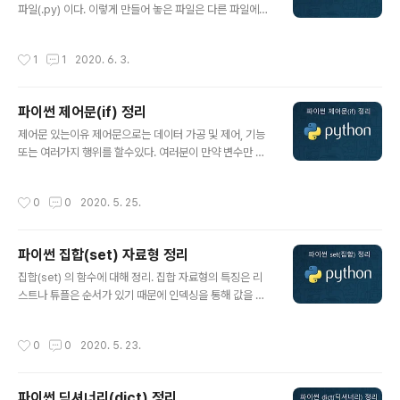
버린다. 아래의 예제를 보면 모듈 # 여기는 test.py sum
파일(.py) 이다. 이렇게 만들어 놓은 파일은 다른 파일에서
= 0 def add(a,b): print('add') gl..
import 하여 사용가능하다. 모듈 만들기 모듈은 만들어 놓
은 상태에서 다른 파일에서 사용해 보자. 아래의 예는 클래
작성시간
1
1
2020. 6. 3.
스 및 변수, 함수를 사용한 모듈이다. # 여기는 test.py su
m = 0 class printing(): def text(self): print('합계는
{} 입니다.'.format(sum)) def multi(a,b): global sum
파이썬 제어문(if) 정리
sum = 0 sum = a * b return sum def add(a,b): glo
글 내용
bal sum sum = 0 sum = a + b return sum 모듈 사
제어문 있는이유 제어문으로는 데이터 가공 및 제어, 기능
용하기 위에 test.py를 만들었다면 test1.py 를 하나더..
또는 여러가지 행위를 할수있다. 여러분이 만약 변수만 가
지고 무엇인가를 하려 할때 그 데이터를 가공 하고 기능에
따라서 무엇인가 있어야 하고 없어야 하고 할때가 있을것
작성시간
0
0
2020. 5. 25.
이다. 이럴때 그 상황이나 행위를 만들수 있는것이 제어문
이다. 예를 들어 집을 지을때 돌,나무 등을 (리스트,튜플,변
수) 등등 자료형이 되고, 나무 이동시키기, 시멘트 만들기
파이썬 집합(set) 자료형 정리
등을 제어문으로 할수있다. 이 글에서는 if 문을 알아보자.
글 내용
제어문 종류 if for while if문 예 and, or, not not in, in
집합(set) 의 함수에 대해 정리. 집합 자료형의 특징은 리
elif if 만약 자신이 서울에서 인천으로 가야하는데 돈이 13
스트나 튜플은 순서가 있기 때문에 인덱싱을 통해 값을 얻
50원 있다고 가정하자. 빨리 가야 하는데 선택지가 없다.
지만 set 자료형은 순서가 없다. set으로 쉽게 사용할수
이럴경우 어디로 가야할지 선택을 해야 하..
있는것은 교집합,합집합,차집합 등으로 사용하면 편하다.
작성시간
0
0
2020. 5. 23.
순서가 없다. 중복을 허용하지 않는다. set은 어떻게 만드
나 set set 추가,수정,삭제 set 삭제시 remove , discar
d 다른점 합집합 구하기 교집합 구하기 차집합 구하기 대
파이썬 딕셔너리(dict) 정리