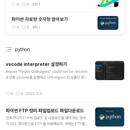
0
0
조회
1
파이썬 자료형 숫자형 알아보기
0
0
조회
1
python
분류 전체보기
주요 글 목록
vscode interpreter 설정하기
글 내용
Import "PyQt5.QtWidgets" could not be resolve
d 간혹 vscode를 실행하고 나서 import 된 모듈이 동작
을 안할때가 있다. 음 빡쵸.. 이럴땐 vscode 설정하였던곳
이 여러개 일수가 있다. 아래는 해결방법 이다. 해결방법 c
작성시간
0
0
2022. 2. 2.
ontrol + shift + P 를 누른다. python interpreter 를
친다. 아래처럼 여러개의 python 설정된 곳이 나올텐데
이때 기존에 설정된 곳의 위치로 맞춰준다. 그럼 아래와 같
파이썬 FTP 정리 파일업로드 파일다운로드
이 끝!
글 내용
간혹가다가 FTP에 업로드 및 다운로드를 해야 하는 경우
가 있다. 파이썬으로 FTP 를 사용해보자. 아래는 FTP를
이용한 예제 목차이다. 파일다운로드 파일업로드 다건 파