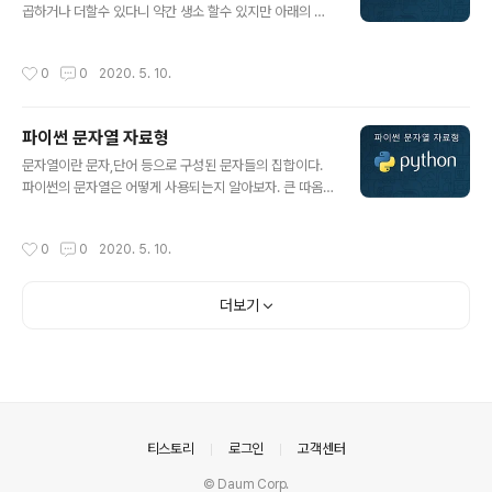
Bill" % 3 print(a) >>> 3 Dollar Bill 문자열 대입 하기 a
곱하거나 더할수 있다니 약간 생소 할수 있지만 아래의 내
= "i eat %s orange" % "three" print(a) >>> i e..
용을 보며 확인해 보자. 문자열을 더해서 연결하기 문자열
곱하기 문자열 인덱싱과 슬라이싱 문자열 더해서 연결하기
작성시간
0
0
2020. 5. 10.
a = 'python' b = ' oh good' print(a+b) >>> pytho
n oh good 문자열 곱하기 a = 'python' a = a * 2 prin
t(a) >>> pythonpython print("=" * 50) print("hell
파이썬 문자열 자료형
o") print("=" * 50) >>> ===================
글 내용
=============================== hello
문자열이란 문자,단어 등으로 구성된 문자들의 집합이다.
===================================
파이썬의 문자열은 어떻게 사용되는지 알아보자. 큰 따옴
=============== ..
표 양쪽 둘러싸기 작은 따옴표 양쪽 둘러싸기 큰따옴표 3
개를 써서 양쪽 둘러싸기 문자열에 작은 따옴표 포함 시키
작성시간
0
0
2020. 5. 10.
기 문자열에 큰 따옴표 포함시키기 백슬래시(\)를 사용하여
작은따옴표와 큰따옴표 포함시키기 큰 따옴표 양쪽 둘러싸
기 print("hello python") >>> hello python 작은 따
더보기
옴표 양쪽 둘러싸기 print('hello python') >>> hello p
ython 큰 따옴표 3개를 써서 양쪽 둘러싸기 문자열을 여
러줄 써야 할때 이렇게 쓰면 된다. hello = '''hello pytho
n ''' print(hello) >>> hello python 문자열에 작은 따
옴표 ..
의안내
티스토리
로그인
고객센터
© Daum Corp.