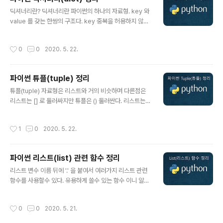
칭 차이 구하기 set 은 어떻게 만드나? a = {1, 2, 3} print
글 내용
(a) # >> {1, 2, 3} a = {1.0, "Hello", (1, 2, 3)} print(a)
딕셔너리란? 딕셔너리란 파이썬의 하나의 자료형. key 와
# >>> {1.0, 'Hello', (1, 2, 3)} # 중복허용 X a = {1, 2,
value 를 갖는 한쌍의 구조다. key 중복을 허용하지 않는
3, 4, 3, ..
다. 예를 들어 { 이름 : 홍길동 } 이런 관계를 갖는 구조다.
이를 딕셔너리(자료형) 라고한다. 동일한 구조는 JSON의
작성시간
0
0
2020. 5. 22.
구조를 띄고 있다. 딕셔너리는 어떻게 만들까? 딕셔너리 추
가, 삭제 딕셔너리 key 를 사용해 value 얻기 key 중복
허용 하지 않음 딕셔너리 key 가 있는지 확인 반복문을 이
파이썬 튜플(tuple) 정리
용한 딕셔너리 key , value 구하기 딕셔너리 관련 함수 딕
글 내용
셔너리는 어떻게 만들까? # key : value dic = {'nam
튜플(tuple) 자료형은 리스트와 거의 비슷하며 다른점은
e':'홍길동', 'phone':'010-0000-0000', 'birth':'1111'}
리스트는 [] 로 둘러싸지만 튜플은 () 둘러싼다. 리스트는
print(dic) # >>> {'name': '홍길동',..
값의 생성,삭제,수정이 가능 하지만 튜플은 그 값을 바꿀수
없다. 튜플 생성 예 튜플 요소를 삭제하려 할때 튜플 요소
작성시간
1
0
2020. 5. 22.
변경하려 할때 튜플 인덱싱, 슬라이싱, 더하기, 곱하기, 길
이 구하기 튜플 생성 예 a = () print(a) # >> () a = (1,) p
rint(a) # >> (1,) a = (1,2,3) print(a) # >> (1, 2, 3) a =
파이썬 리스트(list) 관련 함수 정리
1,2,3 print(a) # >> (1, 2, 3) a = (1,2,(3,4)) print(a) #
글 내용
>> (1, 2, (3, 4)) 튜플 요소를 삭제하려 할때 a = 1,2,3 d
리스트 변수 이름 뒤에 '.' 을 붙여서 여러가지 리스트 관련
el a[0] # >>> Traceback (..
함수를 사용할수 있다. 유용하게 쓸수 있는 함수 이니 알아
보자. 파이썬 리스트 메소드 append (object)- 목록 끝
에 요소 추가 extend (iterable) - 리스트의 모든 요소를 ​​
작성시간
0
0
2020. 5. 21.
다른리스트에 추가 insert (index,object) - 정의 된 색
인에 항목을 삽입 remove (value) - 목록에서 항목을 제