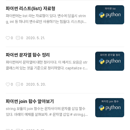
거합니다 pop (index) - 주어진 인덱스에서 요소를 제거
파이썬 리스트(list) 자료형
하고 반환 clear (value, start, stop) -목록에서 모든 항
글 내용
목을 제거합니다 index (value) -첫 번째 일치 항목의 인
파이썬에는 list 라는 자료형이 있다. 변수에 담을시 strin
덱스를 반환 count (value) -인수로 전달 된 항목 수의 개
g, int 등 하나의 변수로만 사용하기는 힘들다. 리스트(list)
수를 반환합니다. sort (key,re..
는 tuple, dict, set, string, int 등 여러가지를 담을수 있
는 자료형 이다. 아래의 예제에서 확인해 보자. list 생성 lis
작성시간
0
0
2020. 5. 21.
t 인덱싱 list 슬라이싱 list 리스트 연산 list 수정,삭제,추가
list 관련 함수 list 생성 a = [] print(a) # >>> [] # 숫자
만 추가 a = [1,2,3] print(a) # >>> [1,2,3] # 숫자,문자
파이썬 문자열 함수 정리
열 a = [1,2,3,'python'] print(a) # >>> [1, 2, 3, 'pyth
글 내용
on'] # 숫자,문자열,튜플 a = [1,2,3,'python',(1,2,3)] pri
파이썬에서 문자열에 대한 정리이다. 이 메서드 모음은 str
nt..
클래스에 있는 것을 기준으로 정리하였다. capitalize co
unt find index isalnum isalpha isdecimal isdigit is
lower isspace isupper join lower upper lstrip rs
작성시간
0
0
2020. 5. 20.
trip swapcase split title zfill replace capitalize()
첫 문자가 대문자이고 나머지가 소문자인 문자열의 복사본
을 리턴한다. # 첫문자가 대문자이고 나머지가 소문자인
파이썬 join 함수 알아보기
문자열의 복사본을 리턴한다. a = 'PYTHON' print( a.c
글 내용
apitalize() ) >>> Python count(x, start, end) x - 개
string 모듈의 join 함수는 문자사이에 문자를 삽입 할수
수를 찾을 문자열 또는 문자입니다. str (..
있다. 아래의 예제를 살펴보자. # 문자열 삽입 # string.joi
n() a = 'python' print( ','.join(a) ) # >>> p,y,t,h,o,n a
= ['a','b','c','d'] print( ','.join(a)) # >>> a,b,c,d
작성시간