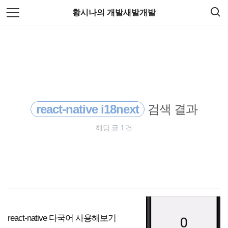
검
본
황시나의 개발새발개발
색
문
으
로
파이썬 ftp 파일업로드
바
로
가
파이썬 네이버로그인
기
파이썬 문자열
react-native i18next
검색 결과
tab navigation
해당 글
1
건
카페목록 추출
파이썬 ftp 파일다운로드
list
파이썬 네이버 카페
react-native 다국어 사용해보기