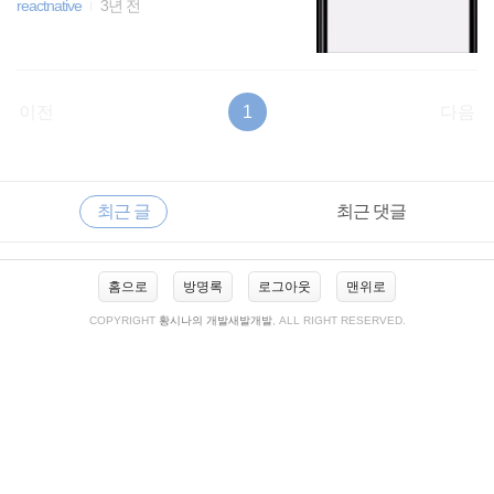
reactnative
3년 전
이전
1
다음
RECENTLY
사
최근 글
최근 댓글
이
드
바
최
홈으로
방명록
로그아웃
맨위로
근
글
COPYRIGHT
황시나의 개발새발개발
, ALL RIGHT RESERVED.