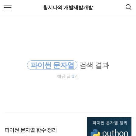
검
본
황시나의 개발새발개발
색
문
으
로
파이썬 문자열
바
로
가
리액트 다국어
기
파이썬 네이버로그인
파이썬 문자열
검색 결과
파이썬 모듈
해당 글
3
건
이클립스 안됨
list
카페목록 추출
리액트네이티브 다국어
파이썬 문자열 함수 정리