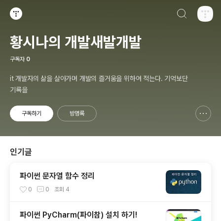
검색하기
티스토리
황시나의 개발새발개발
구독자
0
it 개발자의 삶을 살아가며 개발의 즐거움을 위하여 적는다. 기억보단
기록을
구독하기
방명록
신고하기 레이어
열기
인기글
파이썬 문자열 함수 정리
0
0
조회
4
파이썬 PyCharm(파이참) 설치 하기!