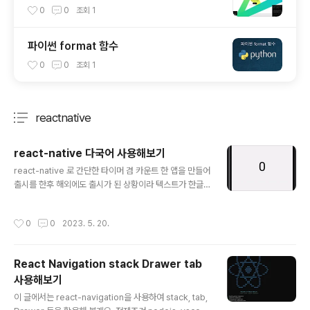
0
0
조회
1
파이썬 format 함수
0
0
조회
1
reactnative
분류 전체보기
주요 글 목록
react-native 다국어 사용해보기
글 내용
react-native 로 간단한 타이머 겸 카운트 한 앱을 만들어
출시를 한후 해외에도 출시가 된 상황이라 텍스트가 한글
로 보이면 안되는 상황이였다. 찾아보니 다국어 가능한 라
이브러리가 존재하였다. 이 라이브러리는 react에도 사용
작성시간
0
0
2023. 5. 20.
가능한 것으로 보인다. 아래는 내가 출시했던 앱^^ 아직은
아이폰과 맥북이 없어 테스트를 못해볼거 같아 안드로이드
만 출시하였다. https://play.google.com/store/app
React Navigation stack Drawer tab
s/details?id=com.timercountapp 타이머 카운터 -
사용해보기
Google Play 앱 타이머 켜고 간단한게 카운트를 사용해
글 내용
보세요. play.google.com 라이브러리 설치 자 본론으로
이 글에서는 react-navigation을 사용하여 stack, tab,
들어가서 먼저 필요한 라이브러리를 설치하여 준다. npm i